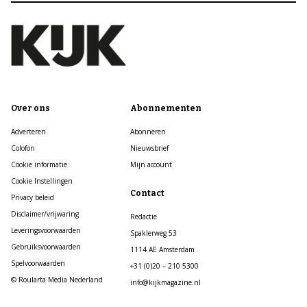
Over ons
Abonnementen
Adverteren
Abonneren
Colofon
Nieuwsbrief
Cookie informatie
Mijn account
Cookie Instellingen
Contact
Privacy beleid
Disclaimer/vrijwaring
Redactie
Leveringsvoorwaarden
Spaklerweg 53
Gebruiksvoorwaarden
1114 AE Amsterdam
Spelvoorwaarden
+31 (0)20 – 210 5300
© Roularta Media Nederland
info@kijkmagazine.nl