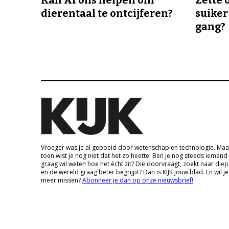
Kan AI ons helpen om
Zette 
dierentaal te ontcijferen?
suiker
gang?
Vroeger was je al geboeid door wetenschap en technologie. Maa
toen wist je nog niet dat het zo heette. Ben je nog steeds iemand
graag wil weten hoe het écht zit? Die doorvraagt, zoekt naar die
en de wereld graag beter begrijpt? Dan is KIJK jouw blad. En wil je
meer missen?
Abonneer je dan op onze nieuwsbrief!