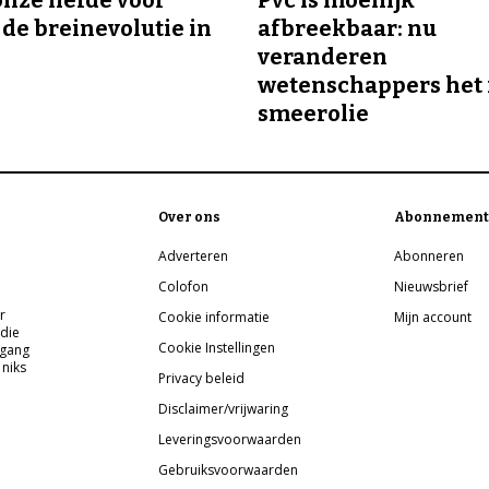
onze liefde voor
Pvc is moeilijk
 de breinevolutie in
afbreekbaar: nu
veranderen
wetenschappers het 
smeerolie
Over ons
Abonnement
Adverteren
Abonneren
Colofon
Nieuwsbrief
r
Cookie informatie
Mijn account
 die
Cookie Instellingen
pgang
 niks
Privacy beleid
Disclaimer/vrijwaring
Leveringsvoorwaarden
Gebruiksvoorwaarden