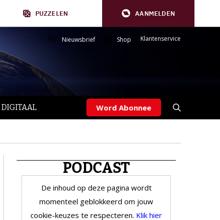
PUZZELEN
AANMELDEN
Klantenservice
Nieuwsbrief
Shop
 DIGITAAL
Word Abonnee
PODCAST
De inhoud op deze pagina wordt
momenteel geblokkeerd om jouw
cookie-keuzes te respecteren.
Klik hier