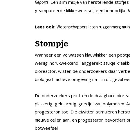
. Een slim mixje van herstellende stofje
Reports
geamputeerde kikkerweefsel, een behoorlijke
b
Lees ook:
Wetenschappers laten ruggenmerg muis
Stompje
Wanneer een volwassen klauwkikker een pootje v
weinig indrukwekkend, langgerekt stukje kraak
bioreactor, wisten de onderzoekers daar verbet
biologisch actieve omgeving na – in dit geval e
De onderzoekers printten de draagbare bioreac
plakkerig, geleiachtig ‘goedje’ van polymeren. 
progesteron toe. Die eiwitten stimuleren hers
nieuwe cellen aan, en progesteron bevordert 
botweefsel.