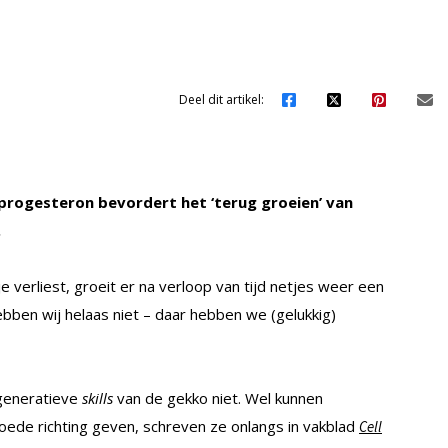
Deel dit artikel:
 progesteron bevordert het ‘terug groeien’ van
.
e verliest, groeit er na verloop van tijd netjes weer een
bben wij helaas niet – daar hebben we (gelukkig)
generatieve
skills
van de gekko niet. Wel kunnen
oede richting geven, schreven ze onlangs in vakblad
Cell