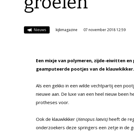
groeien’
Nieuws
kijkmagazine
07 november 2018 12:59
Een mixje van polymeren, zijde-eiwitten en
geamputeerde pootjes van de klauwkikker
Als een gekko in een wilde vechtpartij een pootj
nieuwe aan. De luxe van een heel nieuw been he
protheses voor.
Ook de klauwkikker (
Xenopus laevis)
heeft de re
onderzoekers deze springers een zetje in de g