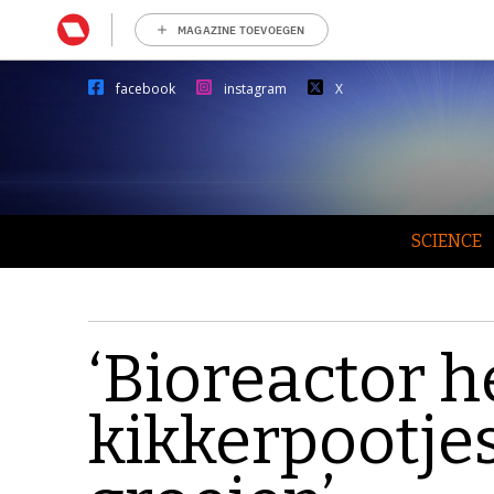
MAGAZINE TOEVOEGEN
facebook
instagram
X
SCIENCE
‘Bioreactor h
kikkerpootjes