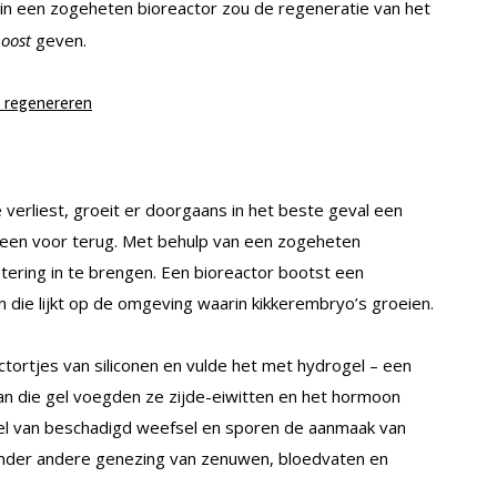
s in een zogeheten bioreactor zou de regeneratie van het
oost
geven.
 regenereren
erliest, groeit er doorgaans in het beste geval een
been voor terug. Met behulp van een zogeheten
ering in te brengen. Een bioreactor bootst een
en die lijkt op de omgeving waarin kikkerembryo’s groeien.
tortjes van siliconen en vulde het met hydrogel – een
Aan die gel voegden ze zijde-eiwitten en het hormoon
tel van beschadigd weefsel en sporen de aanmaak van
onder andere genezing van zenuwen, bloedvaten en