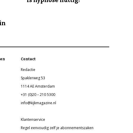
Is hypnose nuttig?
in
en
Contact
Redactie
Spaklerweg 53
1114 AE Amsterdam
+31 (0)20 – 210 5300
info@kijkmagazine.nl
Klantenservice
Regel eenvoudig zelf je abonnementszaken