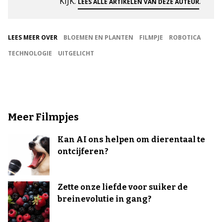
KIJK.
.
LEES ALLE ARTIKELEN VAN DEZE AUTEUR
LEES MEER OVER
BLOEMEN EN PLANTEN
FILMPJE
ROBOTICA
TECHNOLOGIE
UITGELICHT
Meer Filmpjes
Kan AI ons helpen om dierentaal te
ontcijferen?
Zette onze liefde voor suiker de
breinevolutie in gang?