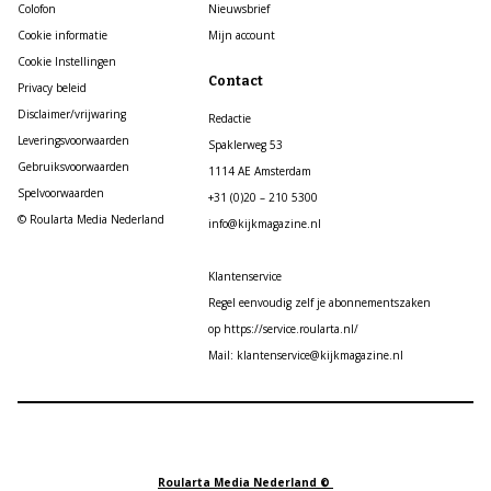
Colofon
Nieuwsbrief
Cookie informatie
Mijn account
Cookie Instellingen
Contact
Privacy beleid
Disclaimer/vrijwaring
Redactie
Leveringsvoorwaarden
Spaklerweg 53
Gebruiksvoorwaarden
1114 AE Amsterdam
Spelvoorwaarden
+31 (0)20 – 210 5300
© Roularta Media Nederland
info@kijkmagazine.nl
Klantenservice
Regel eenvoudig zelf je abonnementszaken
op https://service.roularta.nl/
Mail: klantenservice@kijkmagazine.nl
Roularta Media Nederland ©