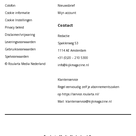
Colofon
Nieuwsbrief
Cookie informatie
Mijn account
Cookie Instellingen
Contact
Privacy beleid
Disclaimer/vrijwaring
Redactie
Leveringsvoorwaarden
Spaklerweg 53
Gebruiksvoorwaarden
1114 AE Amsterdam
Spelvoorwaarden
+31 (0)20 – 210 5300
© Roularta Media Nederland
info@kijkmagazine.nl
Klantenservice
Regel eenvoudig zelf je abonnementszaken
op https://service.roularta.nl/
Mail: klantenservice@kijkmagazine.nl