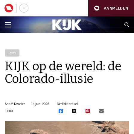
AANMELDEN
Foto's
KIJK op de wereld: de
Colorado-illusie
André Kesseler
14 juni 2026
Deel dit artikel:
07:00