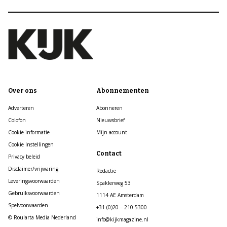
Over ons
Abonnementen
Adverteren
Abonneren
Colofon
Nieuwsbrief
Cookie informatie
Mijn account
Cookie Instellingen
Contact
Privacy beleid
Disclaimer/vrijwaring
Redactie
Leveringsvoorwaarden
Spaklerweg 53
Gebruiksvoorwaarden
1114 AE Amsterdam
Spelvoorwaarden
+31 (0)20 – 210 5300
© Roularta Media Nederland
info@kijkmagazine.nl