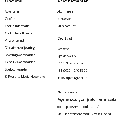
Over ons
Abonnementen
Adverteren
Abonneren
Colofon
Nieuwsbrief
Cookie informatie
Mijn account
Cookie Instellingen
Contact
Privacy beleid
Disclaimer/vrijwaring
Redactie
Leveringsvoorwaarden
Spaklerweg 53
Gebruiksvoorwaarden
1114 AE Amsterdam
Spelvoorwaarden
+31 (0)20 – 210 5300
© Roularta Media Nederland
info@kijkmagazine.nl
Klantenservice
Regel eenvoudig zelf je abonnementszaken
op https://service.roularta.nl/
Mail: klantenservice@kijkmagazine.nl