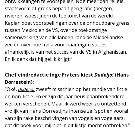
ontwikkelingen te voorspellen. Nog meer dan religie,
staatsvorm of grens bepaalt geografie (bergen,
rivieren, woestijnen) de toekomst van de wereld.
Kaplan doet voorspellingen over de onhoudbare grens
tussen Mexico en de VS, over de toekomstige
samenwerking van alle landen rond de Middellandse
zee en over hoe India voor haar eigen succes
afhankelijk is van het succes van de VS in Afghanistan.
En ik denk dat hij gelijk krijgt.”
Chef eindredactie Inge Fraters kiest
Dudeljo!
(Hans
Dorrestein):
“Oké,
zweeft misschien op het randje van fictie
Dudeljo!
en non-fictie. En er zijn dit jaar heus baanbrekendere
werken verschenen. Maar ik werd weer zo ontzettend
vrolijk van Hans Dorrestijns intense zelfspot en vooral
van zijn rake beschrijvingen van vogels en vogelaars,
dat dit boek voor mij niet in dit lijstje mocht ontbreken.”