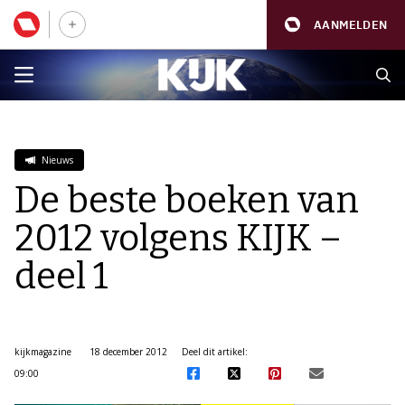
AANMELDEN
Nieuws
De beste boeken van
2012 volgens KIJK –
deel 1
kijkmagazine
18 december 2012
Deel dit artikel:
09:00