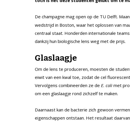
toch is het deze studenten gelukt om te m
De champagne mag open op de TU Delft. Maand
wedstrijd in Boston, waar het oplossen van maa
centraal staat. Honderden internationale teams
dankzij hun biologische lens weg met de prijs.
Glaslaagje
Om de lens te produceren, moesten de stude
eiwit van een kwal toe, zodat de cel fluorescen
Vervolgens combineerden ze de
E. coli
met prot
om een glaslaagje rond zichzelf te maken.
Daarnaast kan de bacterie zich gewoon vermen
eigenschappen ontstaan. Het resultaat daarvan