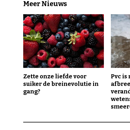
Meer Nieuws
Zette onze liefde voor
Pvc is
suiker de breinevolutie in
afbree
gang?
veran
wetens
smeer