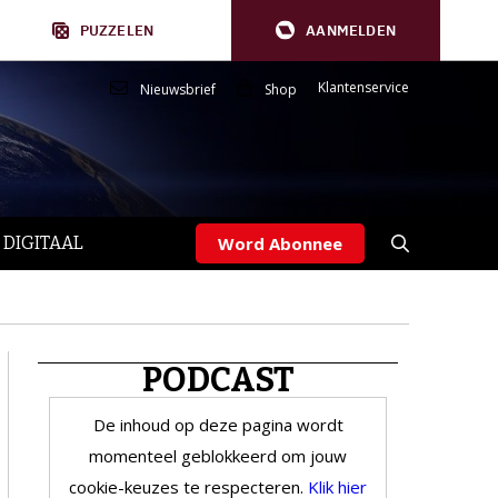
PUZZELEN
AANMELDEN
Klantenservice
Nieuwsbrief
Shop
 DIGITAAL
Word Abonnee
PODCAST
De inhoud op deze pagina wordt
momenteel geblokkeerd om jouw
cookie-keuzes te respecteren.
Klik hier