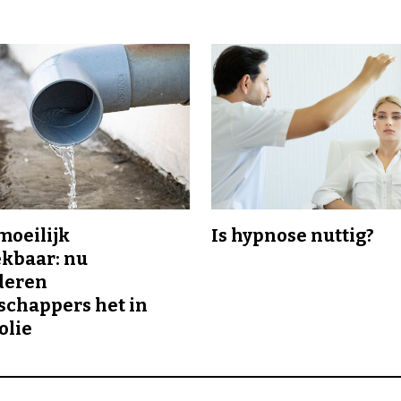
 moeilijk
Is hypnose nuttig?
kbaar: nu
deren
chappers het in
olie