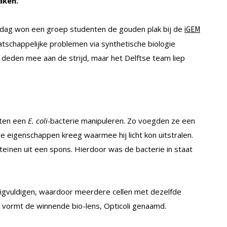
aken.
ag won een groep studenten de gouden plak bij de
iGEM
tschappelijke problemen via synthetische biologie
 deden mee aan de strijd, maar het Delftse team liep
nten een
E. coli-
bacterie manipuleren. Zo voegden ze een
te eigenschappen kreeg waarmee hij licht kon uitstralen.
eïnen uit een spons. Hierdoor was de bacterie in staat
igvuldigen, waardoor meerdere cellen met dezelfde
 vormt de winnende bio-lens, Opticoli genaamd.