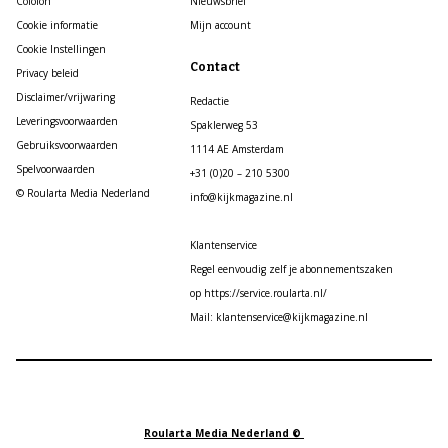
Colofon
Nieuwsbrief
Cookie informatie
Mijn account
Cookie Instellingen
Contact
Privacy beleid
Disclaimer/vrijwaring
Redactie
Leveringsvoorwaarden
Spaklerweg 53
Gebruiksvoorwaarden
1114 AE Amsterdam
Spelvoorwaarden
+31 (0)20 – 210 5300
© Roularta Media Nederland
info@kijkmagazine.nl
Klantenservice
Regel eenvoudig zelf je abonnementszaken
op https://service.roularta.nl/
Mail: klantenservice@kijkmagazine.nl
Roularta Media Nederland ©