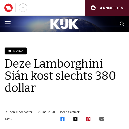
AANMELDEN
Nieuws
Deze Lamborghini
Sián kost slechts 380
dollar
Laurien Onderwater
29 mei 2020
Deel dit artikel:
14:59