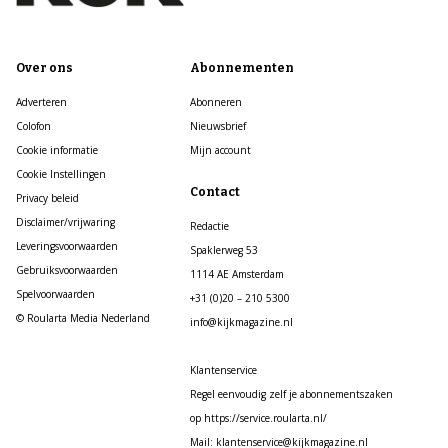
Over ons
Abonnementen
Adverteren
Abonneren
Colofon
Nieuwsbrief
Cookie informatie
Mijn account
Cookie Instellingen
Contact
Privacy beleid
Disclaimer/vrijwaring
Redactie
Leveringsvoorwaarden
Spaklerweg 53
Gebruiksvoorwaarden
1114 AE Amsterdam
Spelvoorwaarden
+31 (0)20 – 210 5300
© Roularta Media Nederland
info@kijkmagazine.nl
Klantenservice
Regel eenvoudig zelf je abonnementszaken
op https://service.roularta.nl/
Mail: klantenservice@kijkmagazine.nl