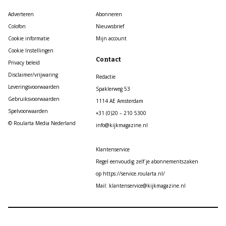
Adverteren
Abonneren
Colofon
Nieuwsbrief
Cookie informatie
Mijn account
Cookie Instellingen
Contact
Privacy beleid
Disclaimer/vrijwaring
Redactie
Leveringsvoorwaarden
Spaklerweg 53
Gebruiksvoorwaarden
1114 AE Amsterdam
Spelvoorwaarden
+31 (0)20 – 210 5300
© Roularta Media Nederland
info@kijkmagazine.nl
Klantenservice
Regel eenvoudig zelf je abonnementszaken
op https://service.roularta.nl/
Mail: klantenservice@kijkmagazine.nl