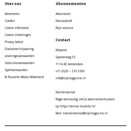
Over ons
Abonnementen
Adverteren
Abonneren
Colofon
Nieuwsbrief
Cookie informatie
Mijn account
Cookie Instellingen
Contact
Privacy beleid
Disclaimer/vrijwaring
Redactie
Leveringsvoorwaarden
Spaklerweg 53
Gebruiksvoorwaarden
1114 AE Amsterdam
Spelvoorwaarden
+31 (0)20 – 210 5300
© Roularta Media Nederland
info@kijkmagazine.nl
Klantenservice
Regel eenvoudig zelf je abonnementszaken
op https://service.roularta.nl/
Mail: klantenservice@kijkmagazine.nl