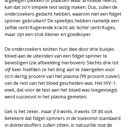
afgelegen plekken of plaatsen waar armoede heerst,
kan dat zo’n simpele test lastig maken. Dus, zullen de
onderzoekers gedacht hebben, waarom niet een fidget
spinner gebruiken? De speeltjes hebben namelijk een
zelfde centrifugerende kracht als ‘echte’ centrifuges,
maar zijn een stuk kleiner en goedkoper.
De onderzoekers testten hun idee door drie buisjes
bloed aan de uiteinden van een fidget spinner te
bevestigen (zie afbeelding hierboven). Slechts drie tot
vijf keer hoefden ze het ding aan te zwengelen voor
zo’n dertig procent van het plasma (99 procent zuiver)
van de rest van het bloed gescheiden was. Het HIV-1-
eiwit, dat voor de test aan het bloed was toegevoegd,
werd succesvol in het plasma gemeten.
Gek is het zeker, maar
if it works, it works
. Of dit ook
betekent dat fidget spinners in de toekomst standaard
in dokterskoffers zullen zitten, is natuurlijk nog de