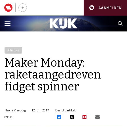
AANMELDEN
Filmpjes
Maker Monday:
raketaangedreven
fidget spinner
Naomi Vreeburg
12 juni 2017
Deel dit artikel:
09:00