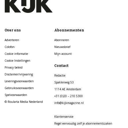
Over ons
Abonnementen
Adverteren
Abonneren
Colofon
Nieuwsbrief
Cookie informatie
Mijn account
Cookie Instellingen
Contact
Privacy beleid
Disclaimer/vrijwaring
Redactie
Leveringsvoorwaarden
Spaklerweg 53
Gebruiksvoorwaarden
1114 AE Amsterdam
Spelvoorwaarden
+31 (0)20 – 210 5300
© Roularta Media Nederland
info@kijkmagazine.nl
Klantenservice
Regel eenvoudig zelf je abonnementszaken