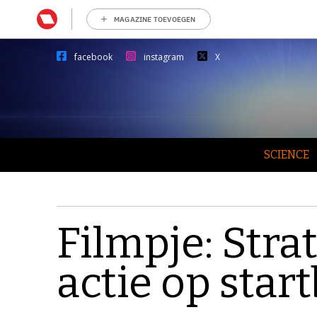
MAGAZINE TOEVOEGEN
facebook
instagram
X
SCIENCE
Filmpje: Stra
actie op star