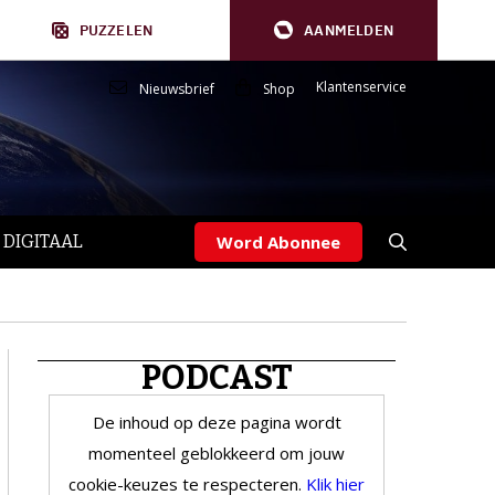
PUZZELEN
AANMELDEN
Klantenservice
Nieuwsbrief
Shop
 DIGITAAL
Word Abonnee
PODCAST
De inhoud op deze pagina wordt
momenteel geblokkeerd om jouw
cookie-keuzes te respecteren.
Klik hier