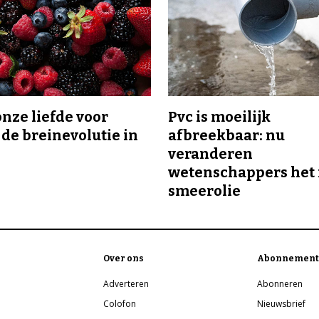
onze liefde voor
Pvc is moeilijk
 de breinevolutie in
afbreekbaar: nu
veranderen
wetenschappers het 
smeerolie
Over ons
Abonnement
Adverteren
Abonneren
Colofon
Nieuwsbrief