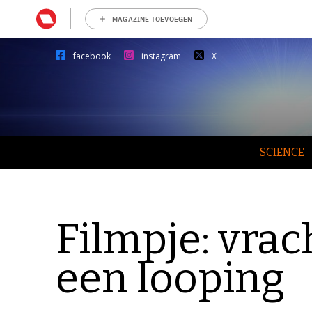
MAGAZINE TOEVOEGEN
facebook
instagram
X
SCIENCE
Filmpje: vrac
een looping