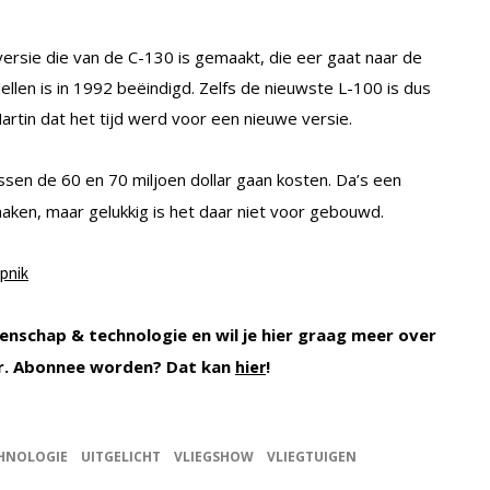
versie die van de C-130 is gemaakt, die eer gaat naar de
llen is in 1992 beëindigd. Zelfs de nieuwste L-100 is dus
rtin dat het tijd werd voor een nieuwe versie.
sen de 60 en 70 miljoen dollar gaan kosten. Da’s een
maken, maar gelukkig is het daar niet voor gebouwd.
opnik
enschap & technologie en wil je hier graag meer over
r. Abonnee worden? Dat kan
!
hier
HNOLOGIE
UITGELICHT
VLIEGSHOW
VLIEGTUIGEN