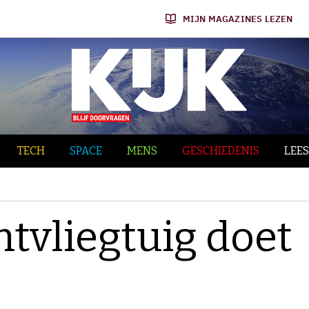
MIJN MAGAZINES LEZEN
TECH
SPACE
MENS
GESCHIEDENIS
LEES
htvliegtuig doet