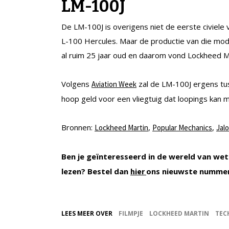
LM-100J
De LM-100J is overigens niet de eerste civiele 
L-100 Hercules. Maar de productie van die mode
al ruim 25 jaar oud en daarom vond Lockheed Ma
Volgens
zal de LM-100J ergens tus
Aviation Week
hoop geld voor een vliegtuig dat loopings kan 
Bronnen:
,
,
Lockheed Martin
Popular Mechanics
Jal
Ben je geïnteresseerd in de wereld van wet
lezen? Bestel dan
ons nieuwste numme
hier
LEES MEER OVER
FILMPJE
LOCKHEED MARTIN
TEC