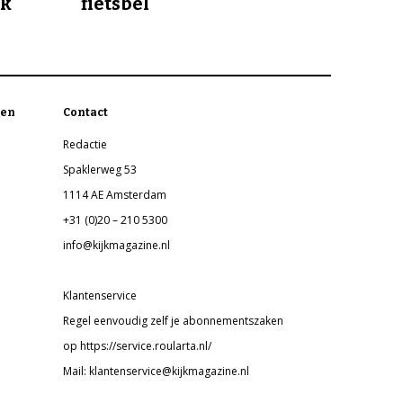
jk
fietsbel
en
Contact
Redactie
Spaklerweg 53
1114 AE Amsterdam
+31 (0)20 – 210 5300
info@kijkmagazine.nl
Klantenservice
Regel eenvoudig zelf je abonnementszaken
op https://service.roularta.nl/
Mail: klantenservice@kijkmagazine.nl