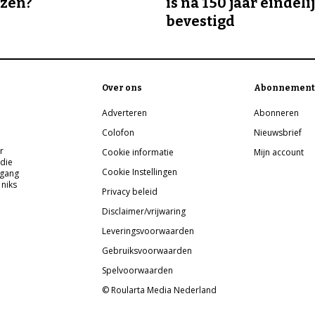
ozen?
is na 150 jaar eindeli
bevestigd
Over ons
Abonnement
Adverteren
Abonneren
Colofon
Nieuwsbrief
r
Cookie informatie
Mijn account
 die
Cookie Instellingen
pgang
 niks
Privacy beleid
Disclaimer/vrijwaring
Leveringsvoorwaarden
Gebruiksvoorwaarden
Spelvoorwaarden
© Roularta Media Nederland