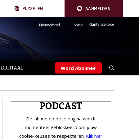
PUZZELEN
AANMELDEN
Klantenservice
Nieuwsbrief
Shop
 DIGITAAL
Word Abonnee
PODCAST
De inhoud op deze pagina wordt
momenteel geblokkeerd om jouw
cookie-keuzes te respecteren.
Klik hier