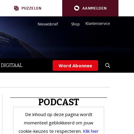
PUZZELEN
AANMELDEN
Klantenservice
Nieuwsbrief
Shop
 DIGITAAL
Word Abonnee
PODCAST
De inhoud op deze pagina wordt
momenteel geblokkeerd om jouw
cookie-keuzes te respecteren.
Klik hier