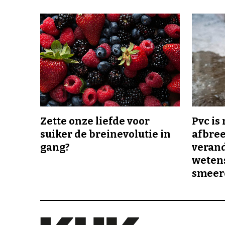
Zette onze liefde voor
Pvc is
suiker de breinevolutie in
afbree
gang?
veran
wetens
smeer