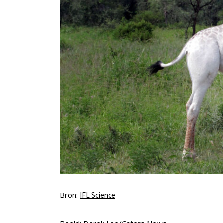
Bron:
IFL Science
Beeld: Derek Lee/Caters News