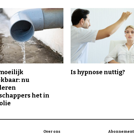
 moeilijk
Is hypnose nuttig?
kbaar: nu
deren
chappers het in
olie
Over ons
Abonnement