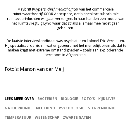
Maybritt Kuypers,
chief medical officer
van het commerciële
ruimtevaartbedrijf XCOR Aerospace, dat binnenkort suborbitale
ruimtevaartvluchten wil gaan verzorgen. In haar handen een model van
het ruimtevliegtuig Lynx, waar dat straks allemaal mee moet gaan
gebeuren.
De laatste interviewkandidaat was psychiater en kolonel Eric Vermetten.
Hij specialiseerde zich in wat er gebeurt met het menselijk brein als dat te
maken krijgt met extreme omstandigheden – zoals een exploderende
bermbom in Afghanistan.
Foto’s: Manon van der Meij
LEES MEER OVER
BACTERIËN
BIOLOGIE
FOTO'S
KIJK LIVE!
NATUURKUNDE
NEUTRINO
PSYCHOLOGIE
STERRENKUNDE
TEMPERATUUR
WETENSCHAP
ZWARTE GATEN