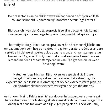
foto’s!
De presentatie van de talkshow was in handen van schrijver en KIJK-
columnist Ronald Giphart en KIJK-hoofdredacteur Inge Fraters.
Bioloog John van der Oost, gespecialiseerd in bacteriën die kunnen
overleven bij extreem hoge temperaturen, mocht het spits afbijten.
Thermofysioloog Hein Daanen sprak over hoe het menselijk lichaam
omgaat met extreem hoge en extreem lage temperaturen. Onder andere
vertelde hij dat we simpelweg doodgaan als onze lichaamstemperatuur
boven de 44 graden komt, maar dat er wel een geval bekend is van
iemand met een lichaamstemperatuur van 13,7 graden die er weer
bovenop kwam.
Natuurkundige Nick van Eijndhoven was speciaal uit Brussel
overgekomen om te spreken over IceCube: het extreem grote
experiment (één kubieke kilometer) dat op een extreem verre plek (de
Zuidpool) zoekt naar extreem verlegen deeltjes (neutrino’s).
Astronoom Heino Falcke (rechts) sprak over het superzware zwarte gat in
het centrum van onze Melkweg. (Helaas maakte dat al zoveel vragen los
dat hij niet eens toekwam aan zijn eigen project: de BlackHoleCam.)