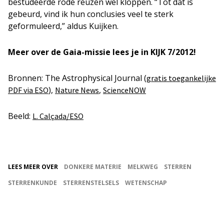
bestudeerde rode reuzen wel kloppen. “Tot dat is
gebeurd, vind ik hun conclusies veel te sterk
geformuleerd,” aldus Kuijken.
Meer over de Gaia-missie lees je in KIJK 7/2012!
Bronnen: The Astrophysical Journal (
gratis toegankelijke
),
,
PDF via ESO
Nature News
ScienceNOW
Beeld:
L. Calçada/ESO
LEES MEER OVER
DONKERE MATERIE
MELKWEG
STERREN
STERRENKUNDE
STERRENSTELSELS
WETENSCHAP