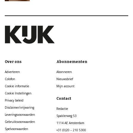
Over ons
Abonnementen
Adverteren
Abonneren
Colofon
Nieuwsbrief
Cookie informatie
Mijn account
Cookie Instellingen
Contact
Privacy beleid
Disclaimer/vrijwaring
Redactie
Leveringsvoorwaarden
Spaklerweg 53
Gebruiksvoorwaarden
1114 AE Amsterdam
Spelvoorwaarden
+31 (0)20 – 210 5300