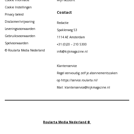
Cookie informatie
Mijn account
Cookie Instellingen
Contact
Privacy beleid
Disclaimer/vrijwaring
Redactie
Leveringsvoorwaarden
Spaklerweg 53
Gebruiksvoorwaarden
1114 AE Amsterdam
Spelvoorwaarden
+31 (0)20 – 210 5300
© Roularta Media Nederland
info@kijkmagazine.nl
Klantenservice
Regel eenvoudig zelf je abonnementszaken
op https://service.roularta.nl/
Mail: klantenservice@kijkmagazine.nl
Roularta Media Nederland ©