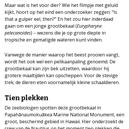
Maar wat is het voor dier? Wie het filmpje met geluid
kijkt, hoort op het eind een onderzoeker zeggen: “Is
that a gulper eel, then?” En het zou hier inderdaad
gaan om een jonge grootbekaal (
Eurypharynx
pelecanoides
) – wezens die je op grote diepte in
tropische en gematigde wateren kunt vinden.
Vanwege de manier waarop het beest prooien vangt,
wordt het ook wel een pelikaanpaling genoemd. De
grootbekaal kan zijn bek uitzetten, waardoor hij
grotere maaltijden kan opscheppen. Voor de stevige
trek; de dieren eten voornamelijk kleine schaaldieren.
Tien plekken
De zeebiologen spotten deze grootbekaal in
Papahānaumokuākea Marine National Monument, een
groot, beschermd gebied in Hawaii. Hier onderzoekt de
crew van de Nautilus op het moment tien plekken die