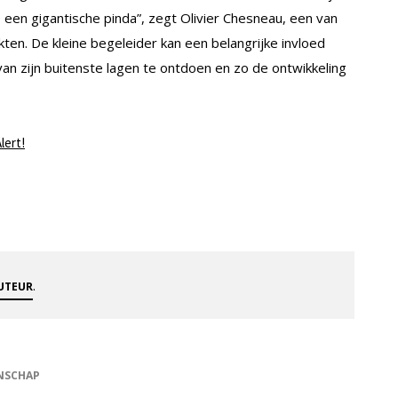
p een gigantische pinda”, zegt Olivier Chesneau, een van
n. De kleine begeleider kan een belangrijke invloed
n zijn buitenste lagen te ontdoen en zo de ontwikkeling
lert!
.
AUTEUR
NSCHAP