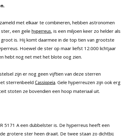
n.
erzameld met elkaar te combineren, hebben astronomen
 ster, een gele
, is een miljoen keer zo helder als
hyperreus
groot is. Hij komt daarmee in de top tien van grootste
perreus. Hoewel de ster op maar liefst 12.000 lichtjaar
en hebt nog net met het blote oog zien.
telsel zijn er nog geen vijftien van deze sterren
het sterrenbeeld
. Gele hyperreuzen zijn ook erg
Cassiopeia
iteit stoten ze bovendien een hoop materiaal uit.
HR 5171 A een dubbelster is. De hyperreus heeft een
m de grotere ster heen draait. De twee staan zo dichtbij