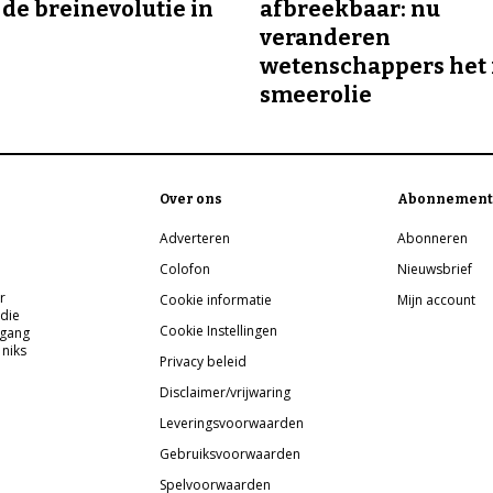
 de breinevolutie in
afbreekbaar: nu
veranderen
wetenschappers het 
smeerolie
Over ons
Abonnement
Adverteren
Abonneren
Colofon
Nieuwsbrief
r
Cookie informatie
Mijn account
 die
Cookie Instellingen
pgang
 niks
Privacy beleid
Disclaimer/vrijwaring
Leveringsvoorwaarden
Gebruiksvoorwaarden
Spelvoorwaarden