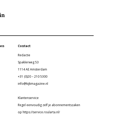
in
en
Contact
Redactie
Spaklerweg 53
1114 AE Amsterdam
+31 (0)20 – 210 5300
info@kijkmagazine.nl
Klantenservice
Regel eenvoudig zelf je abonnementszaken
op https://service.roularta.nl/