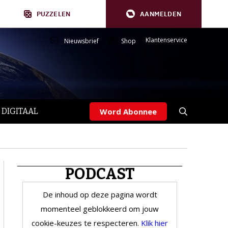
PUZZELEN
AANMELDEN
Klantenservice
Nieuwsbrief
Shop
 DIGITAAL
Word Abonnee
PODCAST
De inhoud op deze pagina wordt
momenteel geblokkeerd om jouw
cookie-keuzes te respecteren.
Klik hier