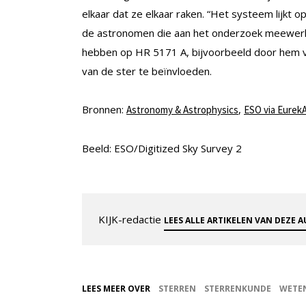
elkaar dat ze elkaar raken. “Het systeem lijkt o
de astronomen die aan het onderzoek meewerkte
hebben op HR 5171 A, bijvoorbeeld door hem va
van de ster te beïnvloeden.
Bronnen:
,
Astronomy & Astrophysics
ESO via EurekA
Beeld: ESO/Digitized Sky Survey 2
KIJK-redactie
LEES ALLE ARTIKELEN VAN DEZE 
LEES MEER OVER
STERREN
STERRENKUNDE
WETE