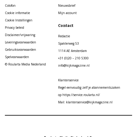
Colofon
Nieuwsbrief
Cookie informatie
Mijn account
Cookie Instellingen
Contact
Privacy beleid
Disclaimer/vrijwaring
Redactie
Leveringsvoorwaarden
Spaklerweg 53
Gebruiksvoorwaarden
1114 AE Amsterdam
Spelvoorwaarden
+31 (0)20 – 210 5300
© Roularta Media Nederland
info@kijkmagazine.nl
Klantenservice
Regel eenvoudig zelf je abonnementszaken
op https://service.roularta.nl/
Mail: klantenservice@kijkmagazine.nl