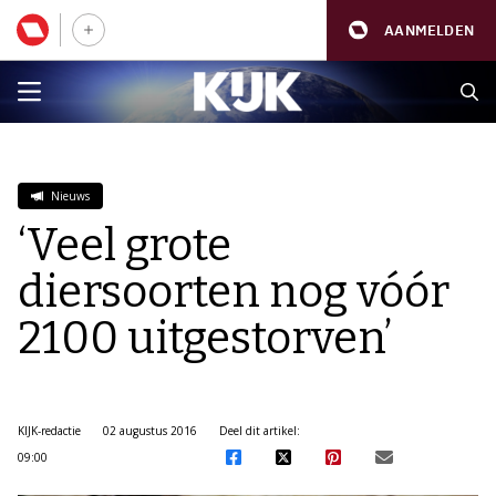
AANMELDEN
Nieuws
‘Veel grote
diersoorten nog vóór
2100 uitgestorven’
KIJK-redactie
02 augustus 2016
Deel dit artikel:
09:00