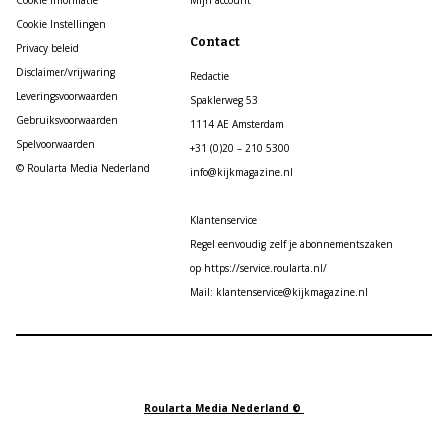
Cookie Instellingen
Contact
Privacy beleid
Disclaimer/vrijwaring
Redactie
Leveringsvoorwaarden
Spaklerweg 53
Gebruiksvoorwaarden
1114 AE Amsterdam
Spelvoorwaarden
+31 (0)20 – 210 5300
© Roularta Media Nederland
info@kijkmagazine.nl
Klantenservice
Regel eenvoudig zelf je abonnementszaken
op https://service.roularta.nl/
Mail: klantenservice@kijkmagazine.nl
Roularta Media Nederland ©