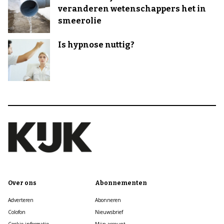
veranderen wetenschappers het in
smeerolie
Is hypnose nuttig?
Over ons
Abonnementen
Adverteren
Abonneren
Colofon
Nieuwsbrief
Cookie informatie
Mijn account