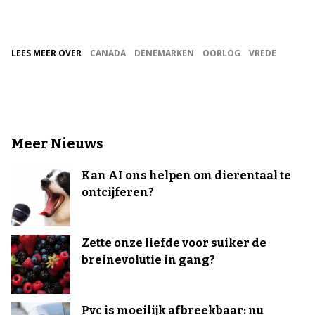
LEES MEER OVER
CANADA
DENEMARKEN
OORLOG
VREDE
Meer Nieuws
Kan AI ons helpen om dierentaal te
ontcijferen?
Zette onze liefde voor suiker de
breinevolutie in gang?
Pvc is moeilijk afbreekbaar: nu