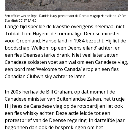
Een officier van de Royal Danish Navy poseert voor de Deense vlag op Hanseiland. © Per
Starklint/CC BY-SA 4.0
Lange tijd speelde de kwestie overigens helemaal niet.
Totdat Tom Høyem, de toenmalige Deense minister
voor Groenland, Hanseiland in 1984 bezocht. Hij liet de
boodschap ‘Welkom op een Deens eiland’ achter, en
een fles Deense sterke drank. Niet veel later zetten
Canadese soldaten voet aan wal om een Canadese vlag,
een bord met ‘Welcome to Canada’ erop en een fles
Canadian Clubwhisky achter te laten.
In 2005 herhaalde Bill Graham, op dat moment de
Canadese minister van Buitenlandse Zaken, het trucje.
Hij hees de Canadese vlag op de rotspartij en liet ook
een fles whisky achter. Deze actie leidde tot een
protestbrief van de Deense regering. In datzelfde jaar
begonnen dan ook de besprekingen om het