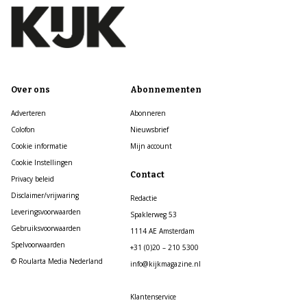
Over ons
Abonnementen
Adverteren
Abonneren
Colofon
Nieuwsbrief
Cookie informatie
Mijn account
Cookie Instellingen
Contact
Privacy beleid
Disclaimer/vrijwaring
Redactie
Leveringsvoorwaarden
Spaklerweg 53
Gebruiksvoorwaarden
1114 AE Amsterdam
Spelvoorwaarden
+31 (0)20 – 210 5300
© Roularta Media Nederland
info@kijkmagazine.nl
Klantenservice