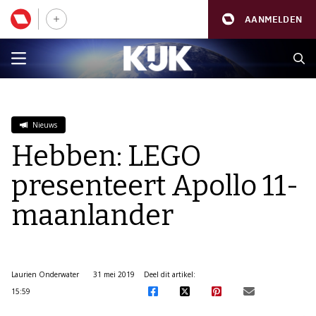
AANMELDEN
Nieuws
Hebben: LEGO
presenteert Apollo 11-
maanlander
Laurien Onderwater
31 mei 2019
Deel dit artikel:
15:59