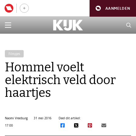
AANMELDEN
Filmpjes
Hommel voelt
elektrisch veld door
haartjes
Naomi Vreeburg
31 mei 2016
Deel dit artikel:
17:00