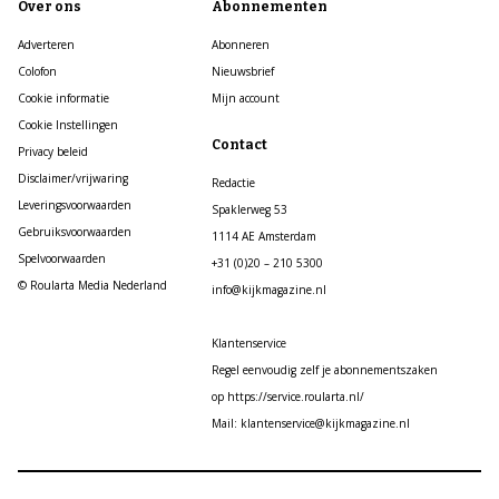
Over ons
Abonnementen
Adverteren
Abonneren
Colofon
Nieuwsbrief
Cookie informatie
Mijn account
Cookie Instellingen
Contact
Privacy beleid
Disclaimer/vrijwaring
Redactie
Leveringsvoorwaarden
Spaklerweg 53
Gebruiksvoorwaarden
1114 AE Amsterdam
Spelvoorwaarden
+31 (0)20 – 210 5300
© Roularta Media Nederland
info@kijkmagazine.nl
Klantenservice
Regel eenvoudig zelf je abonnementszaken
op https://service.roularta.nl/
Mail: klantenservice@kijkmagazine.nl