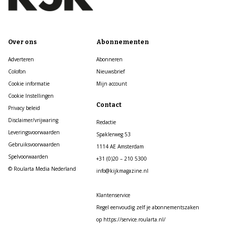
Over ons
Abonnementen
Adverteren
Abonneren
Colofon
Nieuwsbrief
Cookie informatie
Mijn account
Cookie Instellingen
Contact
Privacy beleid
Disclaimer/vrijwaring
Redactie
Leveringsvoorwaarden
Spaklerweg 53
Gebruiksvoorwaarden
1114 AE Amsterdam
Spelvoorwaarden
+31 (0)20 – 210 5300
© Roularta Media Nederland
info@kijkmagazine.nl
Klantenservice
Regel eenvoudig zelf je abonnementszaken
op https://service.roularta.nl/