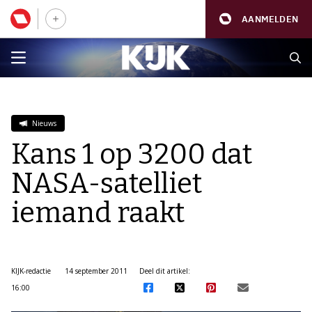
AANMELDEN
Nieuws
Kans 1 op 3200 dat
NASA-satelliet
iemand raakt
KIJK-redactie
14 september 2011
Deel dit artikel:
16:00