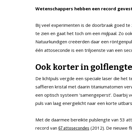
Wetenschappers hebben een record gevestig
Bij veel experimenten is de doorbraak goed te z
te zien en gaat het toch om een mijlpaal. Zo ook
Natuurkundigen creëerden daar een röntgenpul
één attoseconde is een triljoenste van een secon
Ook korter in golflengt
De lichtpuls vergde een speciale laser die het 
saffieren kristal met daarin titaniumatomen ver
een optisch systeem ‘samengeperst’. Daarbij ve
puls van laag energielicht naar een korte uitbar
Met de daarmee bereikte pulslengte van 53 a
record van
(2012). De nieuwe fli
67 attosecondes