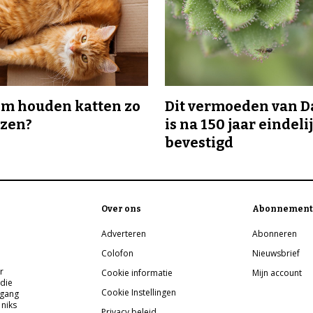
m houden katten zo
Dit vermoeden van 
ozen?
is na 150 jaar eindeli
bevestigd
Over ons
Abonnement
Adverteren
Abonneren
Colofon
Nieuwsbrief
r
Cookie informatie
Mijn account
 die
Cookie Instellingen
pgang
 niks
Privacy beleid