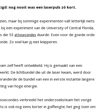
d: nog nooit was een laserpuls zó kort.
ien, maar bij sommige experimenten valt letterlijk niets
 bij een experiment van de University of Central Florida.
s die 53
duurde. Even voor de goede orde:
attosecondes
de. Zo snel kan jij niet knipperen.
e
team zelf heeft ontwikkeld. Hij is gemaakt van een
werkt. De lichtbundel die uit de laser kwam, werd door
randerde de bundel van een in eerste instantie langere
sting van hoge energie.
ttosecondes verbreekt het onderzoeksteam het vorige
ts is ook nog eens korter in golflengte; het ging toen om