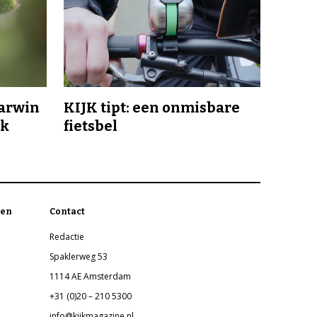
Darwin
KIJK tipt: een onmisbare
jk
fietsbel
en
Contact
Redactie
Spaklerweg 53
1114 AE Amsterdam
+31 (0)20 – 210 5300
info@kijkmagazine.nl