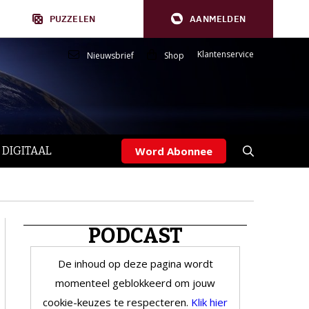
PUZZELEN
AANMELDEN
Klantenservice
Nieuwsbrief
Shop
 DIGITAAL
Word Abonnee
PODCAST
De inhoud op deze pagina wordt
momenteel geblokkeerd om jouw
cookie-keuzes te respecteren.
Klik hier