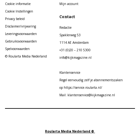
Cookie informatie
Mijn account
Cookie Instellingen
Contact
Privacy beleid
Disclaimer/vrijwaring
Redactie
Leveringsvoorwaarden
Spaklerweg 53
Gebruiksvoorwaarden
1114 AE Amsterdam
Spelvoorwaarden
+31 (0)20 – 210 5300
© Roularta Media Nederland
info@kijkmagazine.nl
Klantenservice
Regel eenvoudig zelf je abonnementszaken
op https://service.roularta.nl/
Mail: klantenservice@kijkmagazine.nl
Roularta Media Nederland ©