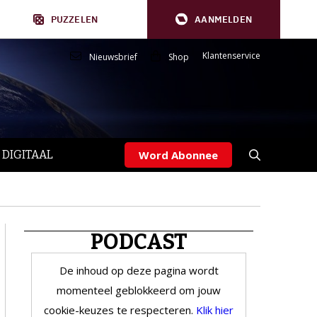
PUZZELEN
AANMELDEN
Klantenservice
Nieuwsbrief
Shop
 DIGITAAL
Word Abonnee
PODCAST
De inhoud op deze pagina wordt
momenteel geblokkeerd om jouw
cookie-keuzes te respecteren.
Klik hier