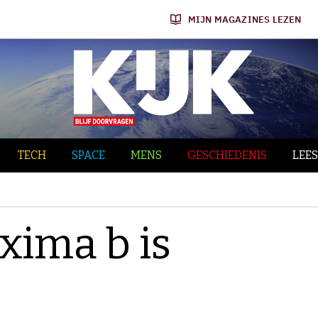
MIJN MAGAZINES LEZEN
TECH
SPACE
MENS
GESCHIEDENIS
LEES
xima b is