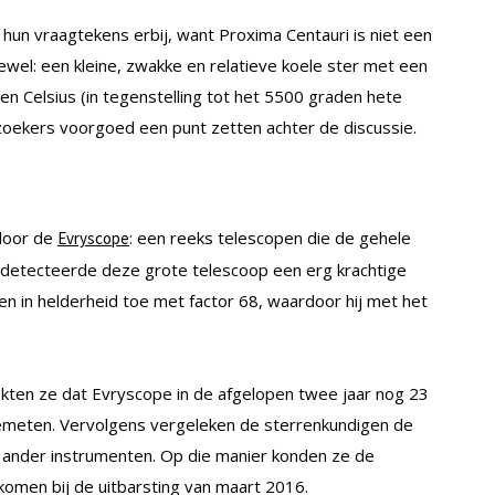
un vraagtekens erbij, want Proxima Centauri is niet een
wel: een kleine, zwakke en relatieve koele ster met een
n Celsius (in tegenstelling tot het 5500 graden hete
zoekers voorgoed een punt zetten achter de discussie.
door de
: een reeks telescopen die de gehele
Evryscope
 detecteerde deze grote telescoop een erg krachtige
n in helderheid toe met factor 68, waardoor hij met het
ten ze dat Evryscope in de afgelopen twee jaar nog 23
gemeten. Vervolgens vergeleken de sterrenkundigen de
r ander instrumenten. Op die manier konden ze de
komen bij de uitbarsting van maart 2016.