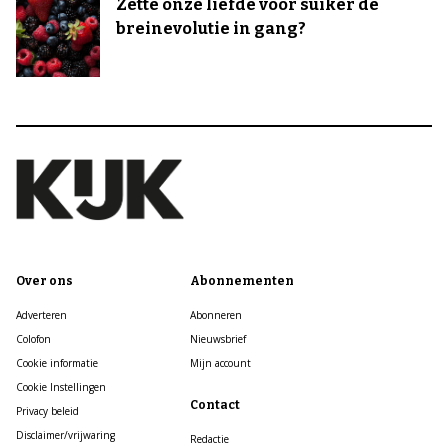
Zette onze liefde voor suiker de
breinevolutie in gang?
Over ons
Abonnementen
Adverteren
Abonneren
Colofon
Nieuwsbrief
Cookie informatie
Mijn account
Cookie Instellingen
Contact
Privacy beleid
Disclaimer/vrijwaring
Redactie