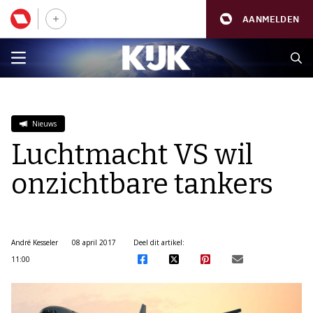
AANMELDEN
Nieuws
Luchtmacht VS wil
onzichtbare tankers
André Kesseler
08 april 2017
Deel dit artikel:
11:00