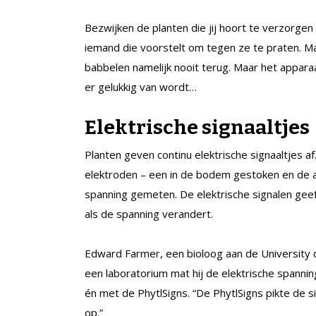
Bezwijken de planten die jij hoort te verzorgen
iemand die voorstelt om tegen ze te praten. Ma
babbelen namelijk nooit terug. Maar het appara
er gelukkig van wordt…
Elektrische signaaltjes
Planten geven continu elektrische signaaltjes a
elektroden – een in de bodem gestoken en de a
spanning gemeten. De elektrische signalen geef
als de spanning verandert.
Edward Farmer, een bioloog aan de University o
een laboratorium mat hij de elektrische spann
én met de PhytlSigns. “De PhytlSigns pikte de s
op.”