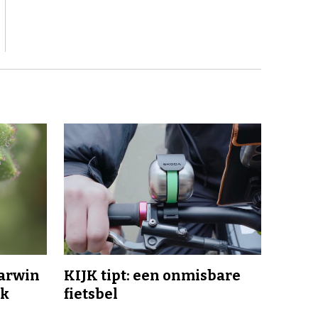
Darwin
KIJK tipt: een onmisbare
jk
fietsbel