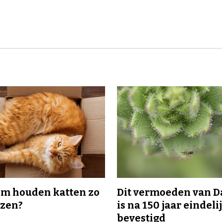
m houden katten zo
Dit vermoeden van 
ozen?
is na 150 jaar eindeli
bevestigd