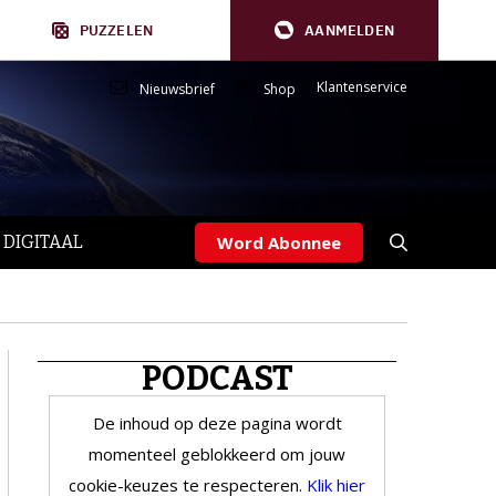
PUZZELEN
AANMELDEN
Klantenservice
Nieuwsbrief
Shop
 DIGITAAL
Word Abonnee
PODCAST
De inhoud op deze pagina wordt
momenteel geblokkeerd om jouw
cookie-keuzes te respecteren.
Klik hier