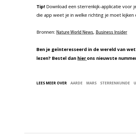
Tip!
Download een sterrenkijk-applicatie voor je
die app weet je in welke richting je moet kijken
Bronnen:
,
Nature World News
Business Insider
Ben je geïnteresseerd in de wereld van wet
lezen? Bestel dan
ons nieuwste numme
hier
LEES MEER OVER
AARDE
MARS
STERRENKUNDE
U