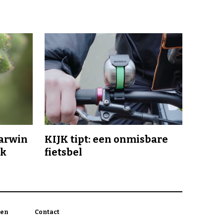
Darwin
KIJK tipt: een onmisbare
jk
fietsbel
en
Contact