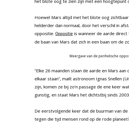
het blote oog te zien zijn met een hoogtepunt o
Hoewel Mars altijd met het blote oog zichtbaar i
helderder dan normaal, door het verschil in afs
oppositie.
is wanneer de aarde direct
Oppositie
de baan van Mars dat zich in een baan om de zon
Weergave van de perihelische opposit
“Elke 26 maanden staan de aarde en Mars aan de
elkaar staan”, mailt astronoom Ignas Snellen (U
zijn, komen ze bij zo’n passage de ene keer wat 
gunstig, en staat Mars het dichtstbij sinds 2003
De eerstvolgende keer dat de buurman van de a
tegen die tijd mensen rond op de rode planeet