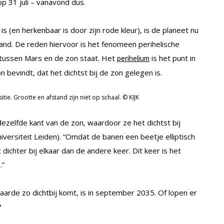
p 31 juli – vanavond dus.
s (en herkenbaar is door zijn rode kleur), is de planeet nu
tand. De reden hiervoor is het fenomeen perihelische
 tussen Mars en de zon staat. Het
is het punt in
perihelium
 bevindt, dat het dichtst bij de zon gelegen is.
ie. Grootte en afstand zijn niet op schaal. © KIJK
zelfde kant van de zon, waardoor ze het dichtst bij
niversiteit Leiden). “Omdat de banen een beetje elliptisch
dichter bij elkaar dan de andere keer. Dit keer is het
.”
arde zo dichtbij komt, is in september 2035. Of lopen er
?