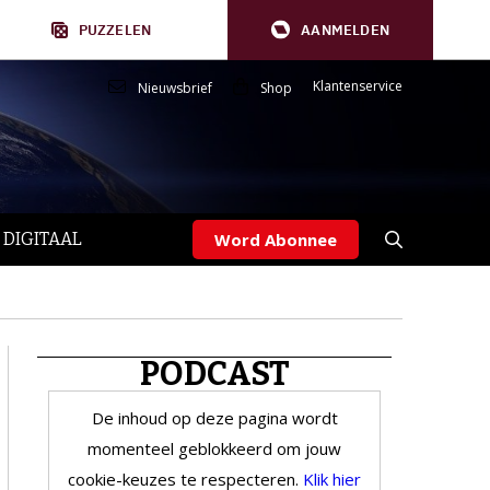
PUZZELEN
AANMELDEN
Klantenservice
Nieuwsbrief
Shop
 DIGITAAL
Word Abonnee
PODCAST
De inhoud op deze pagina wordt
momenteel geblokkeerd om jouw
cookie-keuzes te respecteren.
Klik hier