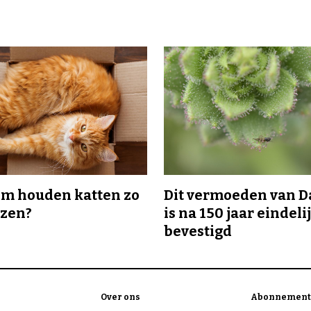
m houden katten zo
Dit vermoeden van 
ozen?
is na 150 jaar eindeli
bevestigd
Over ons
Abonnement