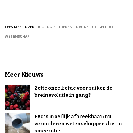
LEES MEER OVER
BIOLOGIE
DIEREN
DRUGS
UITGELICHT
WETENSCHAP
Meer Nieuws
Zette onze liefde voor suiker de
breinevolutie in gang?
Pvc is moeilijk afbreekbaar: nu
veranderen wetenschappers het in
smeerolie