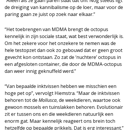
“Alleen als ze gaan paren slaat dat om. Nog steeds ligt
de dreiging van kannibalisme op de loer, maar voor de
paring gaan ze juist op zoek naar elkaar.”
“Het toebrengen van MDMA brengt de octopus
kennelijk in zijn sociale staat, wat best verwonderlijk is.
Om het zekere voor het onzekere te nemen was de
hele testopzet dan ook zo gebouwd dat er geen groot
gevecht kon ontstaan. Zo zat de ‘nuchtere’ octopus in
een afgesloten container, die door de MDMA-octopus
dan weer innig geknuffeld werd.”
“Van bepaalde inktvissen hebben we misschien een
hoge pet op”, vervolgt Hiemstra. “Maar de inktvissen
behoren tot de
Mollusca
, de weekdieren, waartoe ook
gewoon mossels en tuinslakken behoren. Evolutionair
zit er tussen ons en die weekdieren natuurlijk een
enorm gat. Maar kennelijk reageert ons brein toch
hetzelfde op bepaalde prikkels. Dat is erg interessant.”