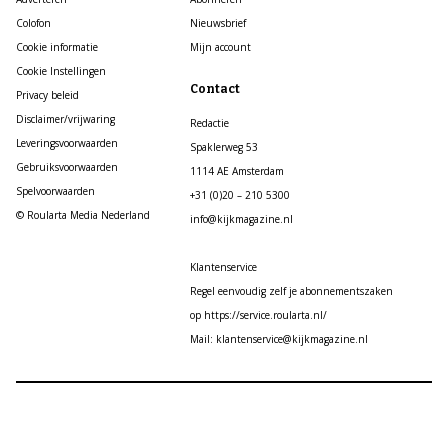
Colofon
Nieuwsbrief
Cookie informatie
Mijn account
Cookie Instellingen
Contact
Privacy beleid
Disclaimer/vrijwaring
Redactie
Leveringsvoorwaarden
Spaklerweg 53
Gebruiksvoorwaarden
1114 AE Amsterdam
Spelvoorwaarden
+31 (0)20 – 210 5300
© Roularta Media Nederland
info@kijkmagazine.nl
Klantenservice
Regel eenvoudig zelf je abonnementszaken
op https://service.roularta.nl/
Mail: klantenservice@kijkmagazine.nl