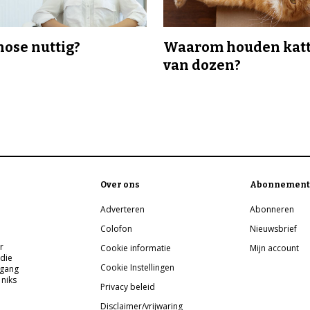
nose nuttig?
Waarom houden katt
van dozen?
Over ons
Abonnement
Adverteren
Abonneren
Colofon
Nieuwsbrief
r
Cookie informatie
Mijn account
 die
Cookie Instellingen
pgang
 niks
Privacy beleid
Disclaimer/vrijwaring