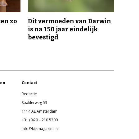
en zo
Dit vermoeden van Darwin
is na 150 jaar eindelijk
bevestigd
en
Contact
Redactie
Spaklerweg 53
1114 AE Amsterdam
+31 (0)20 – 210 5300
info@kijkmagazine.nl