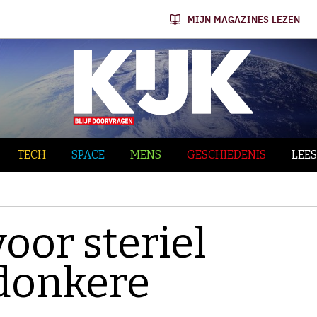
MIJN MAGAZINES LEZEN
TECH
SPACE
MENS
GESCHIEDENIS
LEES
oor steriel
 donkere