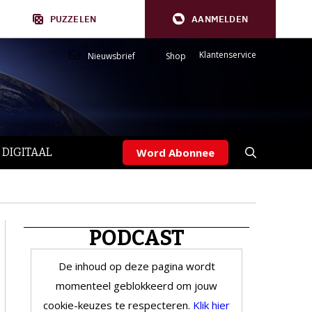
PUZZELEN
AANMELDEN
Klantenservice
Nieuwsbrief
Shop
 DIGITAAL
Word Abonnee
PODCAST
De inhoud op deze pagina wordt
momenteel geblokkeerd om jouw
cookie-keuzes te respecteren.
Klik hier