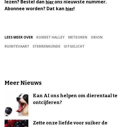
lezen? Bestel dan
ons nieuwste nummer.
hier
Abonnee worden? Dat kan
!
hier
LEES MEER OVER
KOMEET HALLEY
METEOREN
ORION
RUIMTEVAART
STERRENKUNDE
UITGELICHT
Meer Nieuws
Kan AI ons helpen om dierentaal te
ontcijferen?
Zette onze liefde voor suiker de