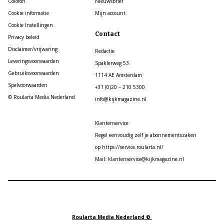
Colofon
Nieuwsbrief
Cookie informatie
Mijn account
Cookie Instellingen
Contact
Privacy beleid
Disclaimer/vrijwaring
Redactie
Leveringsvoorwaarden
Spaklerweg 53
Gebruiksvoorwaarden
1114 AE Amsterdam
Spelvoorwaarden
+31 (0)20 – 210 5300
© Roularta Media Nederland
info@kijkmagazine.nl
Klantenservice
Regel eenvoudig zelf je abonnementszaken
op https://service.roularta.nl/
Mail: klantenservice@kijkmagazine.nl
Roularta Media Nederland ©