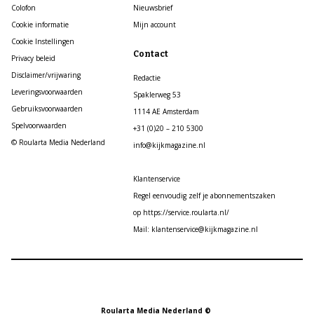
Colofon
Nieuwsbrief
Cookie informatie
Mijn account
Cookie Instellingen
Contact
Privacy beleid
Disclaimer/vrijwaring
Redactie
Leveringsvoorwaarden
Spaklerweg 53
Gebruiksvoorwaarden
1114 AE Amsterdam
Spelvoorwaarden
+31 (0)20 – 210 5300
© Roularta Media Nederland
info@kijkmagazine.nl
Klantenservice
Regel eenvoudig zelf je abonnementszaken
op https://service.roularta.nl/
Mail: klantenservice@kijkmagazine.nl
Roularta Media Nederland ©