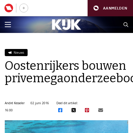
AANMELDEN
Nieuws
Oostenrijkers bouwen
privemegaonderzeebo
André Kesseler
02 juni 2016
Deel dit artikel:
16:00