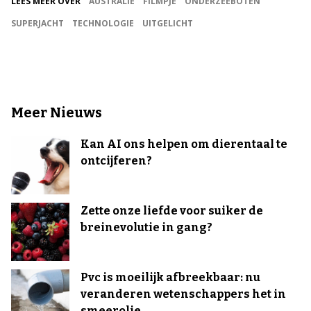
LEES MEER OVER
AUSTRALIË
FILMPJE
ONDERZEEBOTEN
SUPERJACHT
TECHNOLOGIE
UITGELICHT
Meer Nieuws
Kan AI ons helpen om dierentaal te
ontcijferen?
Zette onze liefde voor suiker de
breinevolutie in gang?
Pvc is moeilijk afbreekbaar: nu
veranderen wetenschappers het in
smeerolie