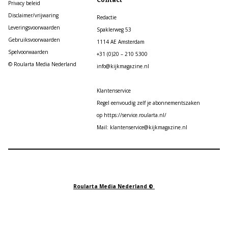
Privacy beleid
Disclaimer/vrijwaring
Redactie
Leveringsvoorwaarden
Spaklerweg 53
Gebruiksvoorwaarden
1114 AE Amsterdam
Spelvoorwaarden
+31 (0)20 – 210 5300
© Roularta Media Nederland
info@kijkmagazine.nl
Klantenservice
Regel eenvoudig zelf je abonnementszaken
op https://service.roularta.nl/
Mail: klantenservice@kijkmagazine.nl
Roularta Media Nederland ©