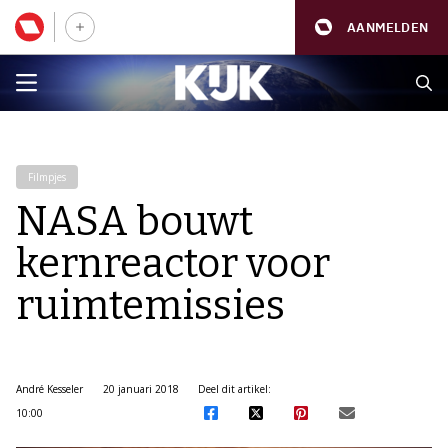
AANMELDEN
Filmpjes
NASA bouwt
kernreactor voor
ruimtemissies
André Kesseler
20 januari 2018
Deel dit artikel:
10:00