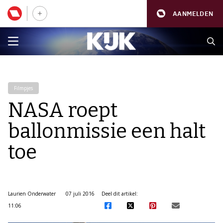
AANMELDEN
Filmpjes
NASA roept
ballonmissie een halt
toe
Laurien Onderwater
07 juli 2016
Deel dit artikel:
11:06