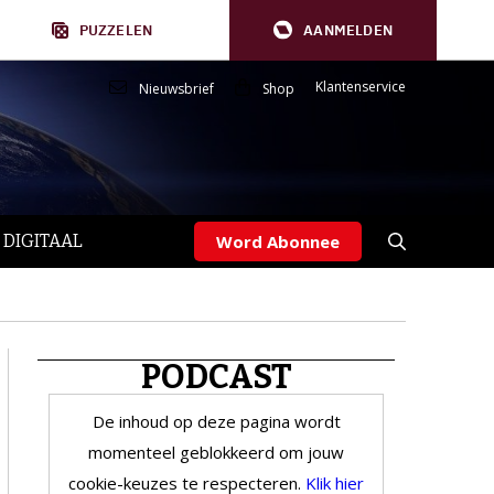
PUZZELEN
AANMELDEN
Klantenservice
Nieuwsbrief
Shop
 DIGITAAL
Word Abonnee
PODCAST
De inhoud op deze pagina wordt
momenteel geblokkeerd om jouw
cookie-keuzes te respecteren.
Klik hier