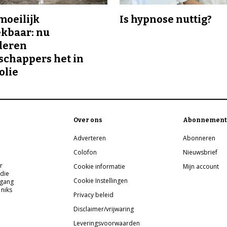
 moeilijk
Is hypnose nuttig?
kbaar: nu
deren
chappers het in
olie
Over ons
Abonnement
Adverteren
Abonneren
Colofon
Nieuwsbrief
r
Cookie informatie
Mijn account
 die
Cookie Instellingen
pgang
 niks
Privacy beleid
Disclaimer/vrijwaring
Leveringsvoorwaarden