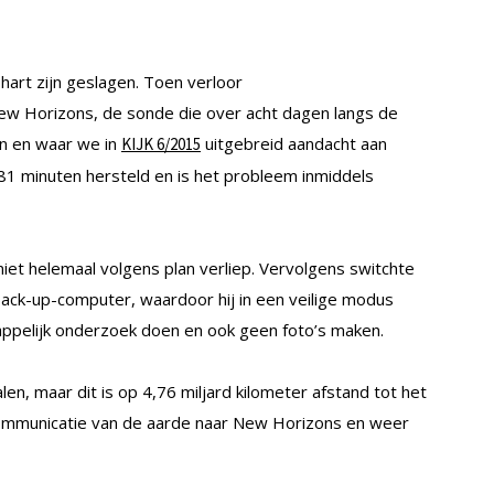
art zijn geslagen. Toen verloor
ew Horizons, de sonde die over acht dagen langs de
n en waar we in
uitgebreid aandacht aan
KIJK 6/2015
81 minuten hersteld en is het probleem inmiddels
iet helemaal volgens plan verliep. Vervolgens switchte
ck-up-computer, waardoor hij in een veilige modus
appelijk onderzoek doen en ook geen foto’s maken.
en, maar dit is op 4,76 miljard kilometer afstand tot het
communicatie van de aarde naar New Horizons en weer