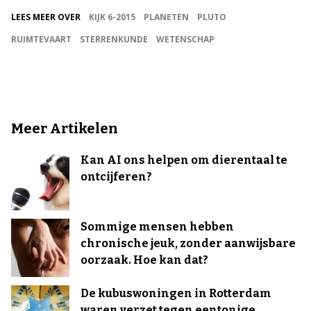
LEES MEER OVER
KIJK 6-2015
PLANETEN
PLUTO
RUIMTEVAART
STERRENKUNDE
WETENSCHAP
Meer Artikelen
Kan AI ons helpen om dierentaal te
ontcijferen?
Sommige mensen hebben
chronische jeuk, zonder aanwijsbare
oorzaak. Hoe kan dat?
De kubuswoningen in Rotterdam
waren verzet tegen eentonige