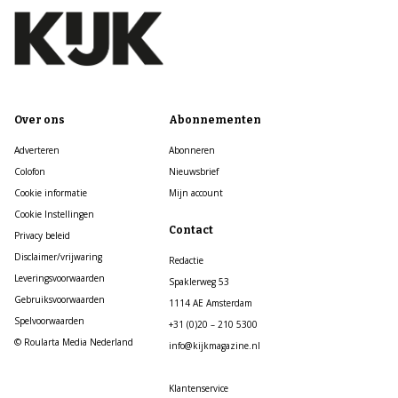
Over ons
Abonnementen
Adverteren
Abonneren
Colofon
Nieuwsbrief
Cookie informatie
Mijn account
Cookie Instellingen
Contact
Privacy beleid
Disclaimer/vrijwaring
Redactie
Leveringsvoorwaarden
Spaklerweg 53
Gebruiksvoorwaarden
1114 AE Amsterdam
Spelvoorwaarden
+31 (0)20 – 210 5300
© Roularta Media Nederland
info@kijkmagazine.nl
Klantenservice