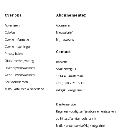
Over ons
Abonnementen
Adverteren
Abonneren
Colofon
Nieuwsbrief
Cookie informatie
Mijn account
Cookie Instellingen
Contact
Privacy beleid
Disclaimer/vrijwaring
Redactie
Leveringsvoorwaarden
Spaklerweg 53
Gebruiksvoorwaarden
1114 AE Amsterdam
Spelvoorwaarden
+31 (0)20 – 210 5300
© Roularta Media Nederland
info@kijkmagazine.nl
Klantenservice
Regel eenvoudig zelf je abonnementszaken
op https://service.roularta.nl/
Mail: klantenservice@kijkmagazine.nl