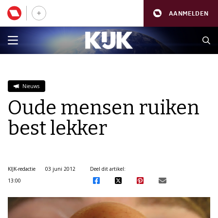
AANMELDEN
Nieuws
Oude mensen ruiken
best lekker
KIJK-redactie
03 juni 2012
Deel dit artikel:
13:00