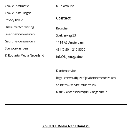
Cookie informatie
Mijn account
Cookie Instellingen
Contact
Privacy beleid
Disclaimer/vrijwaring
Redactie
Leveringsvoorwaarden
Spaklerweg 53
Gebruiksvoorwaarden
1114 AE Amsterdam
Spelvoorwaarden
+31 (0)20 – 210 5300
© Roularta Media Nederland
info@kijkmagazine.nl
Klantenservice
Regel eenvoudig zelf je abonnementszaken
op https://service.roularta.nl/
Mail: klantenservice@kijkmagazine.nl
Roularta Media Nederland ©