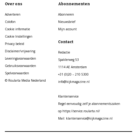
Over ons
Abonnementen
Adverteren
Abonneren
Colofon
Nieuwsbrief
Cookie informatie
Mijn account
Cookie Instellingen
Contact
Privacy beleid
Disclaimer/vrijwaring
Redactie
Leveringsvoorwaarden
Spaklerweg 53
Gebruiksvoorwaarden
1114 AE Amsterdam
Spelvoorwaarden
+31 (0)20 – 210 5300
© Roularta Media Nederland
info@kijkmagazine.nl
Klantenservice
Regel eenvoudig zelf je abonnementszaken
op https://service.roularta.nl/
Mail: klantenservice@kijkmagazine.nl