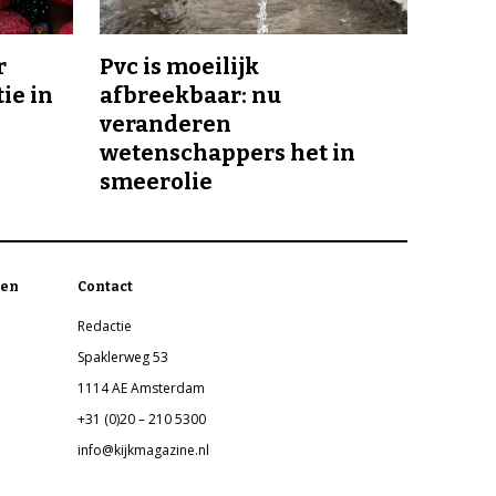
r
Pvc is moeilijk
ie in
afbreekbaar: nu
veranderen
wetenschappers het in
smeerolie
en
Contact
Redactie
Spaklerweg 53
1114 AE Amsterdam
+31 (0)20 – 210 5300
info@kijkmagazine.nl