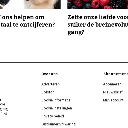
I ons helpen om
Zette onze liefde voo
taal te ontcijferen?
suiker de breinevolut
gang?
Over ons
Abonnement
Adverteren
Abonneren
Colofon
Nieuwsbrief
r
Cookie informatie
Mijn account
 die
Cookie Instellingen
pgang
 niks
Privacy beleid
Disclaimer/vrijwaring