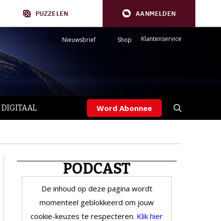
PUZZELEN
AANMELDEN
Klantenservice
Nieuwsbrief
Shop
 DIGITAAL
Word Abonnee
PODCAST
De inhoud op deze pagina wordt
momenteel geblokkeerd om jouw
cookie-keuzes te respecteren.
Klik hier