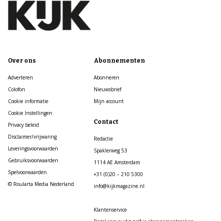
Over ons
Abonnementen
Adverteren
Abonneren
Colofon
Nieuwsbrief
Cookie informatie
Mijn account
Cookie Instellingen
Contact
Privacy beleid
Disclaimer/vrijwaring
Redactie
Leveringsvoorwaarden
Spaklerweg 53
Gebruiksvoorwaarden
1114 AE Amsterdam
Spelvoorwaarden
+31 (0)20 – 210 5300
© Roularta Media Nederland
info@kijkmagazine.nl
Klantenservice