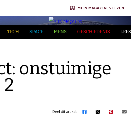
MIJN MAGAZINES LEZEN
TECH
SPACE
MENS
GESCHIEDENIS
LEES
ct: onstuimige
 2
Deel dit artikel: