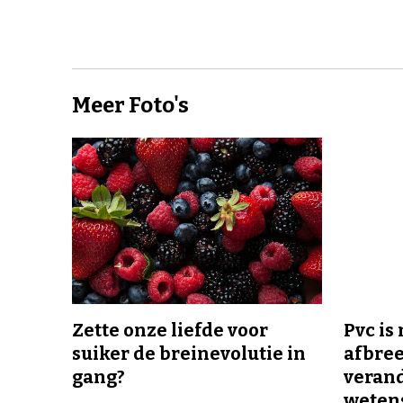
Meer Foto's
Zette onze liefde voor
Pvc is
suiker de breinevolutie in
afbree
gang?
veran
wetens