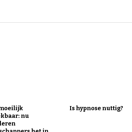
 moeilijk
Is hypnose nuttig?
kbaar: nu
deren
chappers het in