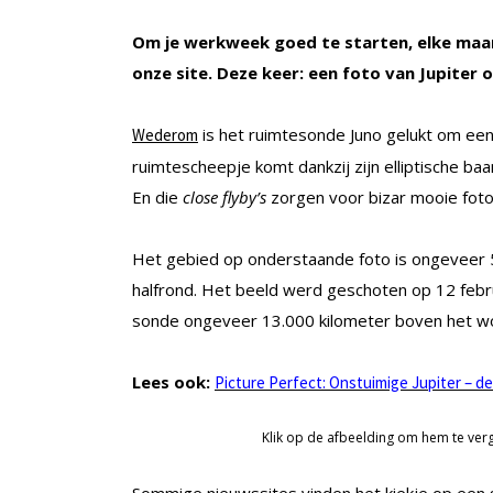
Om je werkweek goed te starten, elke maan
onze site. Deze keer: een foto van Jupiter om
is het ruimtesonde Juno gelukt om een 
Wederom
ruimtescheepje komt dankzij zijn elliptische ba
En die
close flyby’s
zorgen voor bizar mooie foto
Het gebied op onderstaande foto is ongeveer 5
halfrond. Het beeld werd geschoten op 12 februa
sonde ongeveer 13.000 kilometer boven het wo
Lees ook:
Picture Perfect: Onstuimige Jupiter – de
Klik op de afbeelding om hem te verg
Sommige nieuwssites vinden het kiekje op een sc