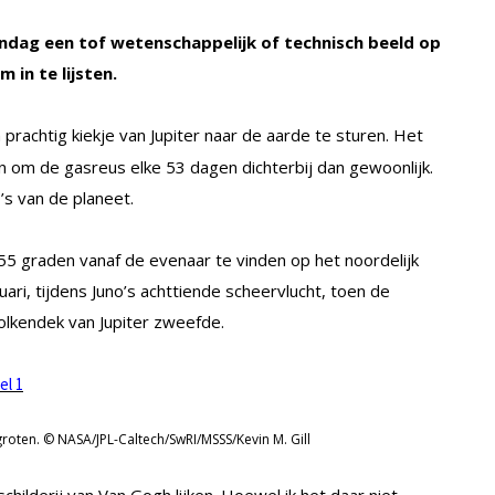
dag een tof wetenschappelijk of technisch beeld op
 in te lijsten.
prachtig kiekje van Jupiter naar de aarde te sturen. Het
an om de gasreus elke 53 dagen dichterbij dan gewoonlijk.
’s van de planeet.
5 graden vanaf de evenaar te vinden op het noordelijk
ri, tijdens Juno’s achttiende scheervlucht, toen de
lkendek van Jupiter zweefde.
el 1
roten. © NASA/JPL-Caltech/SwRI/MSSS/Kevin M. Gill
hilderij van Van Gogh lijken. Hoewel ik het daar niet