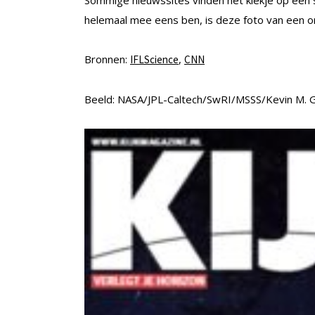
helemaal mee eens ben, is deze foto van een ons
Bronnen:
,
IFLScience
CNN
Beeld: NASA/JPL-Caltech/SwRI/MSSS/Kevin M. Gi