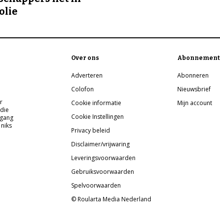
olie
Over ons
Abonnement
Adverteren
Abonneren
Colofon
Nieuwsbrief
r
Cookie informatie
Mijn account
 die
Cookie Instellingen
pgang
 niks
Privacy beleid
Disclaimer/vrijwaring
Leveringsvoorwaarden
Gebruiksvoorwaarden
Spelvoorwaarden
© Roularta Media Nederland