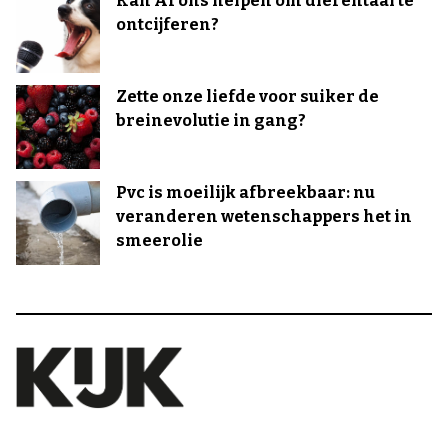
Kan AI ons helpen om dierentaal te
ontcijferen?
Zette onze liefde voor suiker de
breinevolutie in gang?
Pvc is moeilijk afbreekbaar: nu
veranderen wetenschappers het in
smeerolie