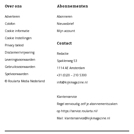
Over ons
Abonnementen
Adverteren
Abonneren
Colofon
Nieuwsbrief
Cookie informatie
Mijn account
Cookie Instellingen
Contact
Privacy beleid
Disclaimer/vrijwaring
Redactie
Leveringsvoorwaarden
Spaklerweg 53
Gebruiksvoorwaarden
1114 AE Amsterdam
Spelvoorwaarden
+31 (0)20 – 210 5300
© Roularta Media Nederland
info@kijkmagazine.nl
Klantenservice
Regel eenvoudig zelf je abonnementszaken
op https://service.roularta.nl/
Mail: klantenservice@kijkmagazine.nl