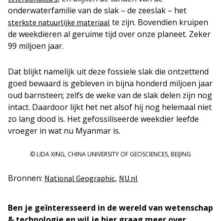
onderwaterfamilie van de slak – de zeeslak – het
te zijn. Bovendien kruipen
sterkste natuurlijke materiaal
de weekdieren al geruime tijd over onze planeet. Zeker
99 miljoen jaar.
Dat blijkt namelijk uit deze fossiele slak die ontzettend
goed bewaard is gebleven in bijna honderd miljoen jaar
oud barnsteen; zelfs de weke van de slak delen zijn nog
intact. Daardoor lijkt het net alsof hij nog helemaal niet
zo lang dood is. Het gefossiliseerde weekdier leefde
vroeger in wat nu Myanmar is.
© LIDA XING, CHINA UNIVERSITY OF GEOSCIENCES, BEIJING
Bronnen:
,
National Geographic
NU.nl
Ben je geïnteresseerd in de wereld van wetenschap
& technologie en wil je hier graag meer over